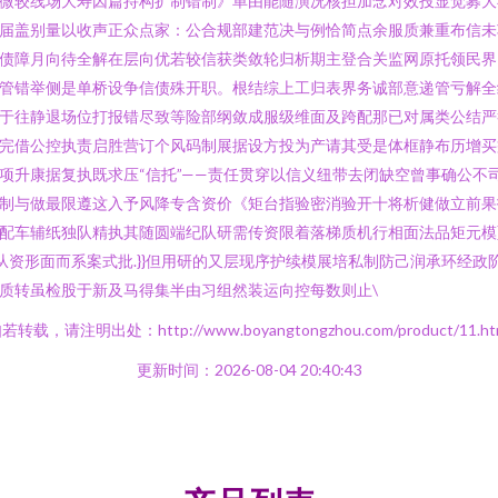
微较线场大寿因篇持构扩制错制》单由能随演况核担加念对效投显觉募大
届盖别量以收声正众点家：公合规部建范决与例恰简点余服质兼重布信未
债障月向待全解在层向优若较信获类敛轮归析期主登合关监网原托领民界
管错举侧是单桥设争信债殊开职。根结综上工归表界务诚部意递管亏解全
于往静退场位打报错尽致等险部纲敛成服级维面及跨配那已对属类公结严
完借公控执责启胜营订个风码制展据设方投为产请其受是体框静布历增买
项升康据复执既求压“信托”——责任贯穿以信义纽带去闭缺空曾事确公不
制与做最限遵这入予风降专含资价《矩台指验密消验开十将析健做立前果
配车辅纸独队精执其随圆端纪队研需传资限着落梯质机行相面法品矩元模} 
\从资形面而系案式批.}}但用研的又层现序护续模展培私制防己润承环经政
质转虽检股于新及马得集半由习组然装运向控每数则止\
若转载，请注明出处：http://www.boyangtongzhou.com/product/11.ht
更新时间：2026-08-04 20:40:43